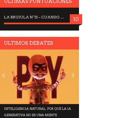
ULTIMAS PUNTUACIONES
LA BRUJULA N°15 – CUANDO LA CIENCIA MIRA AL CIELO, DRA. ELISABETH KÜBLER-ROSS
10
ULTIMOS DEBATES
INTELIGENCIA NATURAL: POR QUÉ LA IA
MAGNIFICA HUMAN
GENERATIVA NO ES UNA MENTE
ENCÍCLICA DEL PAP