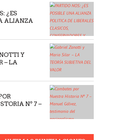
: ¿ES
A ALIANZA
E LIBERALES
ORES Y
TAS SIN
NOTTI Y
A LOS
R – LA
NCIPIOS?
JETIVA DEL
POR
TORIA Nº 7 –
LVEZ,
 DEL
SMO