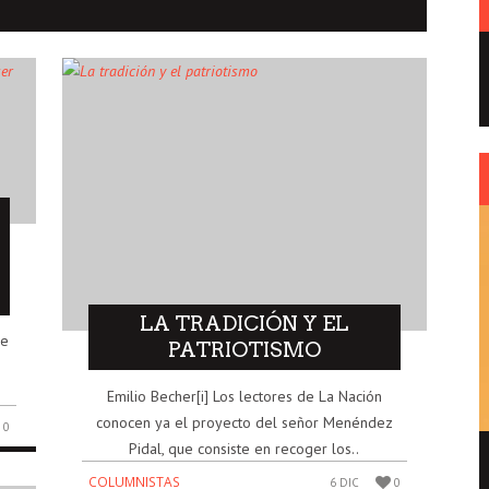
LA TRADICIÓN Y EL
de
PATRIOTISMO
Emilio Becher[i] Los lectores de La Nación
conocen ya el proyecto del señor Menéndez
0
Pidal, que consiste en recoger los..
ENRIQUE DE GANDIA – EL FUNDADOR DEL
REPUBLICANISMO EN AMÉRICA
COLUMNISTAS
6 DIC
0