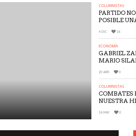
COLUMNISTAS
PARTIDO NOS
POSIBLE UN
POLITICA D
4 DIC
16
CLASICOS,
CONSERVAD
ECONOMÍA
NACIONALIS
GABRIEL ZA
RENUNCIAR 
MARIO SILA
PROPIOS PRI
TEORÍA SUB
20 ABR
0
VALOR
COLUMNISTAS
COMBATES 
A
NUESTRA HIS
MANUEL GÁ
26 MAY
0
TESTIMONIO
NACIONALI