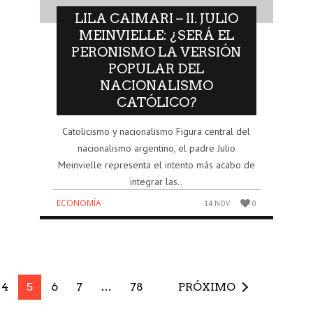
LILA CAIMARI – II. JULIO
MEINVIELLE: ¿SERÁ EL
PERONISMO LA VERSIÓN
POPULAR DEL
NACIONALISMO
CATÓLICO?
Catolicismo y nacionalismo Figura central del
nacionalismo argentino, el padre Julio
Meinvielle representa el intento más acabo de
integrar las..
ECONOMÍA
14 NOV
0
4
5
6
7
…
78
PRÓXIMO