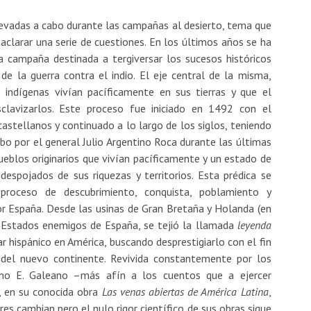
levadas a cabo durante las campañas al desierto, tema que
aclarar una serie de cuestiones. En los últimos años se ha
na campaña destinada a tergiversar los sucesos históricos
e la guerra contra el indio. El eje central de la misma,
 indígenas vivían pacíficamente en sus tierras y que el
clavizarlos. Este proceso fue iniciado en 1492 con el
astellanos y continuado a lo largo de los siglos, teniendo
bo por el general Julio Argentino Roca durante las últimas
eblos originarios que vivían pacíficamente y un estado de
espojados de sus riquezas y territorios. Esta prédica se
proceso de descubrimiento, conquista, poblamiento y
r España. Desde las usinas de Gran Bretaña y Holanda (en
, Estados enemigos de España, se tejió la llamada
leyenda
r hispánico en América, buscando desprestigiarlo con el fin
 del nuevo continente. Revivida constantemente por los
omo E. Galeano –más afín a los cuentos que a ejercer
-, en su conocida obra
Las venas abiertas de América Latina
,
res cambian pero el nulo rigor científico de sus obras sigue