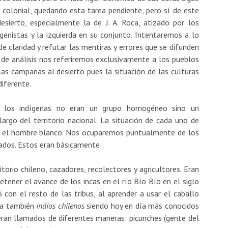
colonial, quedando esta tarea pendiente, pero sí de este
sierto, especialmente la de J. A. Roca, atizado por los
digenistas y la izquierda en su conjunto. Intentaremos a lo
de claridad y refutar las mentiras y errores que se difunden
de análisis nos referiremos exclusivamente a los pueblos
las campañas al desierto pues la situación de las culturas
iferente.
ue los indígenas no eran un grupo homogéneo sino un
argo del territorio nacional. La situación de cada uno de
on el hombre blanco. Nos ocuparemos puntualmente de los
iados. Estos eran básicamente:
torio chileno, cazadores, recolectores y agricultores. Eran
etener el avance de los incas en el río Bío Bío en el siglo
ó con el resto de las tribus, al aprender a usar el caballo
aba también
indios chilenos
siendo hoy en día más conocidos
ran llamados de diferentes maneras: picunches (gente del