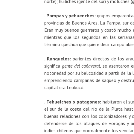
norte); huiliches (gente del sur) y moluches (
. Pampas y pehuenches:
grupos emparentado
provincias de Buenos Aires, La Pampa, sur 
Eran muy buenos guerreros y costó mucho ev
mientras que los segundos en las serranas
término quechua que quiere decir campo abie
. Ranqueles:
parientes directos de los ara
significa
gente del cañaveral
, se asentaron e
notoriedad por su belicosidad a partir de la
emprendiendo campañas de saqueo y destruc
capital era Leubucó.
. Tehuelches o patagones:
habitaron el sur
el sur de la costa del río de la Plata hast
buenas relaciones con los colonizadores y 
defenderse de los ataques de vorogas y a
indios chilenos que normalmente los vencían