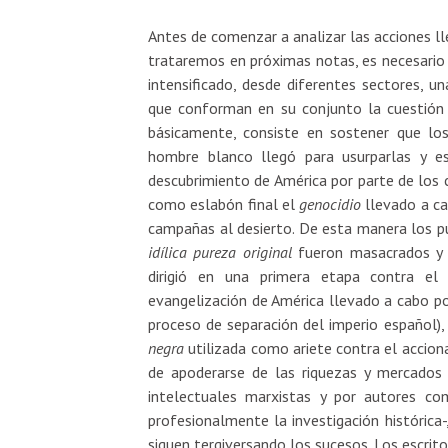
Antes de comenzar a analizar las acciones l
trataremos en próximas notas, es necesario 
intensificado, desde diferentes sectores, u
que conforman en su conjunto la cuestión d
básicamente, consiste en sostener que los
hombre blanco llegó para usurparlas y es
descubrimiento de América por parte de los c
como eslabón final el
genocidio
llevado a ca
campañas al desierto. De esta manera los pu
idílica pureza original
fueron masacrados y d
dirigió en una primera etapa contra el 
evangelización de América llevado a cabo po
proceso de separación del imperio español)
negra
utilizada como ariete contra el acciona
de apoderarse de las riquezas y mercados
intelectuales marxistas y por autores c
profesionalmente la investigación histórica
siguen tergiversando los sucesos. Los escrito