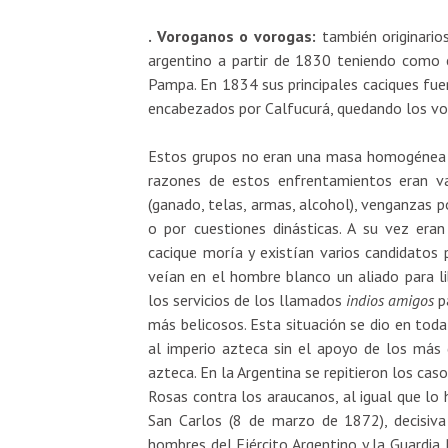
. Voroganos o vorogas:
también originarios
argentino a partir de 1830 teniendo como c
Pampa. En 1834 sus principales caciques fue
encabezados por Calfucurá, quedando los vo
Estos grupos no eran una masa homogénea s
razones de estos enfrentamientos eran vari
(ganado, telas, armas, alcohol), venganzas po
o por cuestiones dinásticas. A su vez era
cacique moría y existían varios candidatos 
veían en el hombre blanco un aliado para li
los servicios de los llamados
indios amigos
pa
más belicosos. Esta situación se dio en toda
al imperio azteca sin el apoyo de los más 
azteca. En la Argentina se repitieron los cas
Rosas contra los araucanos, al igual que lo 
San Carlos (8 de marzo de 1872), decisiva
hombres del Ejército Argentino y la Guardia