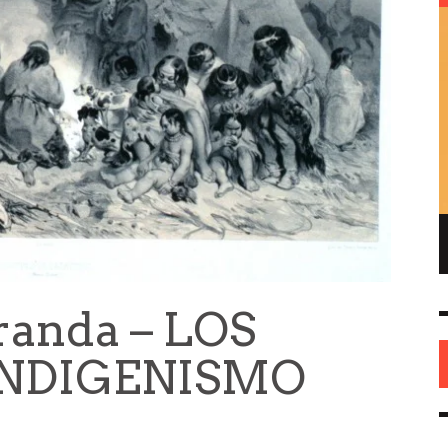
ENRIQUE DE GANDIA – EL FUNDADOR DEL
REPUBLICANISMO EN AMÉRICA
HISTORIA
26 MAY
0
randa – LOS
INDIGENISMO