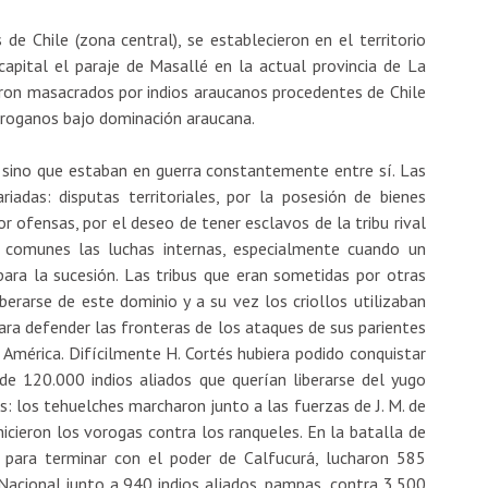
 de Chile (zona central), se establecieron en el territorio
apital el paraje de Masallé en la actual provincia de La
ron masacrados por indios araucanos procedentes de Chile
roganos bajo dominación araucana.
ino que estaban en guerra constantemente entre sí. Las
adas: disputas territoriales, por la posesión de bienes
r ofensas, por el deseo de tener esclavos de la tribu rival
n comunes las luchas internas, especialmente cuando un
para la sucesión. Las tribus que eran sometidas por otras
berarse de este dominio y a su vez los criollos utilizaban
ra defender las fronteras de los ataques de sus parientes
 América. Difícilmente H. Cortés hubiera podido conquistar
de 120.000 indios aliados que querían liberarse del yugo
os: los tehuelches marcharon junto a las fuerzas de J. M. de
hicieron los vorogas contra los ranqueles. En la batalla de
 para terminar con el poder de Calfucurá, lucharon 585
 Nacional junto a 940 indios aliados, pampas, contra 3.500