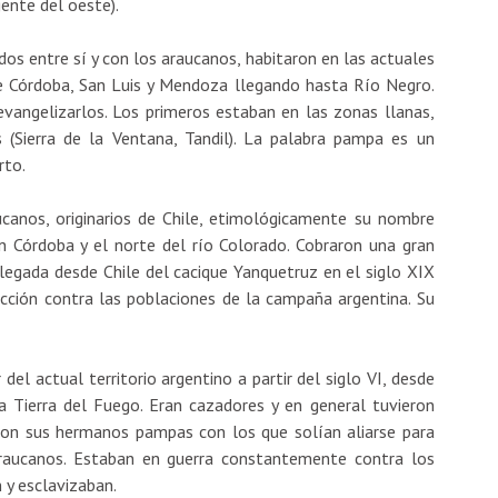
gente del oeste).
s entre sí y con los araucanos, habitaron en las actuales
de Córdoba, San Luis y Mendoza llegando hasta Río Negro.
angelizarlos. Los primeros estaban en las zonas llanas,
 (Sierra de la Ventana, Tandil). La palabra pampa es un
rto.
ucanos, originarios de Chile, etimológicamente su nombre
n Córdoba y el norte del río Colorado. Cobraron una gran
 llegada desde Chile del cacique Yanquetruz en el siglo XIX
ción contra las poblaciones de la campaña argentina. Su
 del actual territorio argentino a partir del siglo VI, desde
a Tierra del Fuego. Eran cazadores y en general tuvieron
con sus hermanos pampas con los que solían aliarse para
raucanos. Estaban en guerra constantemente contra los
 y esclavizaban.