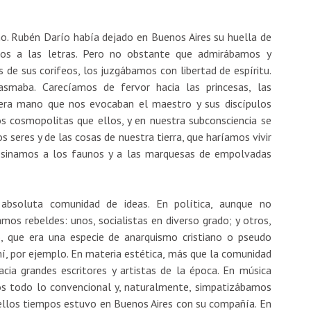
o. Rubén Darío había dejado en Buenos Aires su huella de
os a las letras. Pero no obstante que admirábamos y
e sus corifeos, los juzgábamos con libertad de espíritu.
smaba. Carecíamos de fervor hacia las princesas, las
cera mano que nos evocaban el maestro y sus discípulos
cosmopolitas que ellos, y en nuestra subconsciencia se
 seres y de las cosas de nuestra tierra, que haríamos vivir
sesinamos a los faunos y a las marquesas de empolvadas
bsoluta comunidad de ideas. En política, aunque no
s rebeldes: unos, socialistas en diverso grado; y otros,
o, que era una especie de anarquismo cristiano o pseudo
 mí, por ejemplo. En materia estética, más que la comunidad
cia grandes escritores y artistas de la época. En música
s todo lo convencional y, naturalmente, simpatizábamos
quellos tiempos estuvo en Buenos Aires con su compañía. En