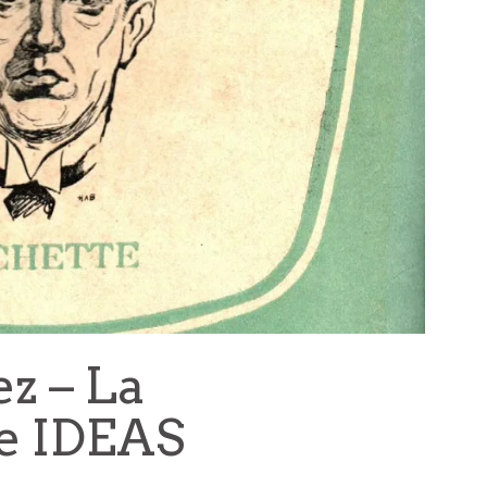
z – La
e IDEAS