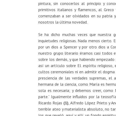
pintura, sin conocerlos al principio y co
primitivos italianos y flamencos, al Greco
comenzaban a ser olvidados en su patria y
nosotros la última novedad.
Se ha dicho muchas veces que nuestra gen
inquietudes religiosas. Nada menos cierto. 
por un dios a Spencer y por otro dios a Co
nuestro grupo literario éramos casi todos esp
sobre los demás, y que habiendo empezado po
así un artículo sobre El espíritu religioso,
cultos ceremoniales ni en admitir el dogma de
presciencia de las verdades supremas, el
hermana de la ciencia, como María es herm
sola es necesaria; y debemos creer, como 
parte.” Igualmente influidos por la teosofí
Ricardo Rojas
(1)
, Alfredo López Prieto y A
terrible ateo y materialista absoluto, no ta
los que reveló, aquí y allí, un fondo espirit