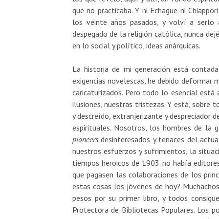
que no practicaba. Y ni Echagüe ni Chiappor
los veinte años pasados, y volví a serlo 
despegado de la religión católica, nunca de
en lo social y político, ideas anárquicas.
La historia de mi generación está conta
exigencias novelescas, he debido deformar m
caricaturizados. Pero todo lo esencial está a
ilusiones, nuestras tristezas. Y está, sobre 
y descreído, extranjerizante y despreciador de
espirituales. Nosotros, los hombres de la 
pioneers
desinteresados y tenaces del actual
nuestros esfuerzos y sufrimientos, la situac
tiempos heroicos de 1903 no había editores, n
que pagasen las colaboraciones de los princ
estas cosas los jóvenes de hoy? Muchachos 
pesos por su primer libro, y todos consigu
Protectora de Bibliotecas Populares. Los p