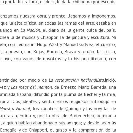
or la literatura”, es decir, le da la chifladura por escribir.
menzamos nuestra obra, y pronto llegamos a imponernos.
 la alta crítica, en todas las ramas del arte, estaba en
 cuando en
La Nación
, el diario de la gente culta del país,
chea la de música y Chiappori la de pintura y escultura. Mi
vela, con Leumann, Hugo Wast y Manuel Gálvez; el cuento,
 la poesía, con Rojas, Barreda, Bravo y Jordán; la crítica,
sayo, con varios de nosotros; y la historia literaria, con
gentinidad por medio de
La restauración nacionalista;
inició,
vez y
Las rosas del mantón
, de Ernesto Mario Barreda, una
lumniada España; difundió por la pluma de Becher y la mía,
r a Dios, ideales y sentimientos religiosos; introdujo en
Maestra Normal
, los cuentos de Quiroga y las novelas de
atura argentina y, por la obra de Barrenechea, admirar a
, a quien habían abandonado sus amigos; y, desde las más
 Echagüe y de Chiappori, el gusto y la comprensión de la