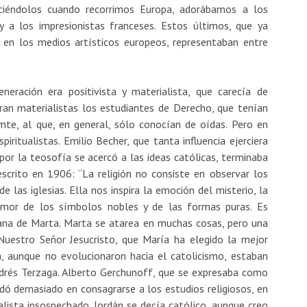
nociéndolos cuando recorrimos Europa, adorábamos a los
 y a los impresionistas franceses. Estos últimos, que ya
 en los medios artísticos europeos, representaban entre
eración era positivista y materialista, que carecía de
Eran materialistas los estudiantes de Derecho, que tenían
mte, al que, en general, sólo conocían de oídas. Pero en
iritualistas. Emilio Becher, que tanta influencia ejerciera
r la teosofía se acercó a las ideas católicas, terminaba
 escrito en 1906: “La religión no consiste en observar los
 las iglesias. Ella nos inspira la emoción del misterio, la
 amor de los símbolos nobles y de las formas puras. Es
ana de Marta. Marta se atarea en muchas cosas, pero una
Nuestro Señor Jesucristo, que María ha elegido la mejor
a, aunque no evolucionaron hacia el catolicismo, estaban
ndrés Terzaga. Alberto Gerchunoff, que se expresaba como
rdó demasiado en consagrarse a los estudios religiosos, en
ualista insospechado. Jordán se decía católico, aunque creo