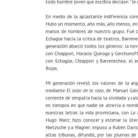
todo hombre joven que escribía decíase: “le da p
En medio de la aplastante indiferencia co
Hubo un momento, año más, año menos, en que
manos de hombres de nuestro grupo. Fué
Echagüe hacía la crítica de teatros, Barrene
generación abarcó todos los géneros: la no
con Chiappori, Horacio Quiroga y Gerchunoff;
con Echagüe, Chiappori y Barrenechea; el en
Rojas.
Mi generación reveló los valores de la ar
mediante
El solar de la raza
, de Manuel Gál
corriente de simpatía hacia la olvidada y ca
en tiempos en que nadie se atrevía a nombra
nuestras letras la vida provinciana, con
La 
Hugo Wast; hizo conocer y estimar la liter
Nietzsche y a Wagner; impuso a Rubén Darío
altas tribunas, difundió, por las plumas de