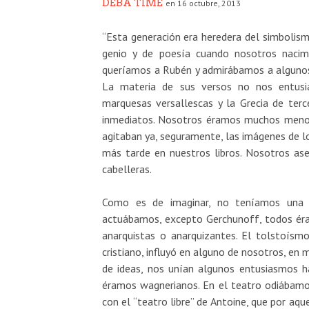
DEBA TIME
en 16 octubre, 2013
“Esta generación era heredera del simbolism
genio y de poesía cuando nosotros nacim
queríamos a Rubén y admirábamos a algunos d
La materia de sus versos no nos entusia
marquesas versallescas y la Grecia de ter
inmediatos. Nosotros éramos muchos menos 
agitaban ya, seguramente, las imágenes de los
más tarde en nuestros libros. Nosotros a
cabelleras.
Como es de imaginar, no teníamos una a
actuábamos, excepto Gerchunoff, todos éramo
anarquistas o anarquizantes. El tolstoísm
cristiano, influyó en alguno de nosotros, en
de ideas, nos unían algunos entusiasmos ha
éramos wagnerianos. En el teatro odiábamo
con el “teatro libre” de Antoine, que por a