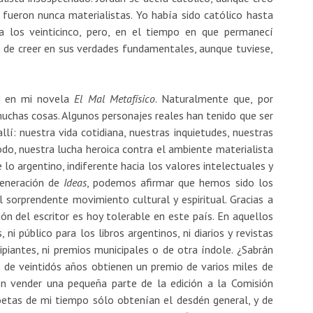
i fueron nunca materialistas. Yo había sido católico hasta
a los veinticinco, pero, en el tiempo en que permanecí
jé de creer en sus verdades fundamentales, aunque tuviese,
da en mi novela
El Mal Metafísico
. Naturalmente que, por
uchas cosas. Algunos personajes reales han tenido que ser
llí: nuestra vida cotidiana, nuestras inquietudes, nuestras
todo, nuestra lucha heroica contra el ambiente materialista
 lo argentino, indiferente hacia los valores intelectuales y
generación de
Ideas
, podemos afirmar que hemos sido los
 sorprendente movimiento cultural y espiritual. Gracias a
ión del escritor es hoy tolerable en este país. En aquellos
i público para los libros argentinos, ni diarios y revistas
ipiantes, ni premios municipales o de otra índole. ¿Sabrán
de veintidós años obtienen un premio de varios miles de
en vender una pequeña parte de la edición a la Comisión
oetas de mi tiempo sólo obtenían el desdén general, y de