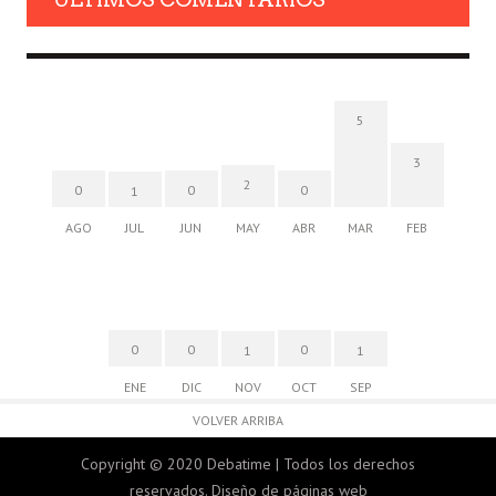
5
3
2
0
0
0
1
AGO
JUL
JUN
MAY
ABR
MAR
FEB
0
0
0
1
1
ENE
DIC
NOV
OCT
SEP
VOLVER ARRIBA
Copyright © 2020 Debatime | Todos los derechos
reservados.
Diseño de páginas web