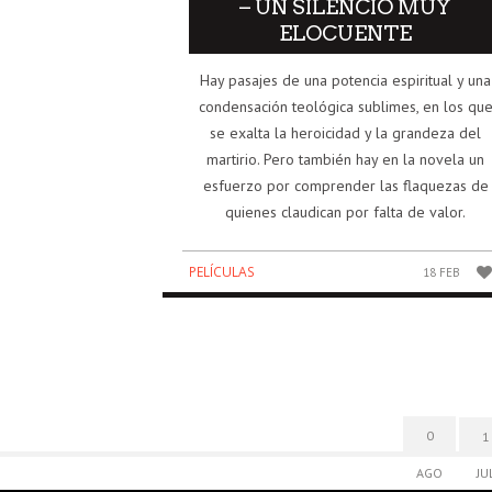
– UN SILENCIO MUY
ELOCUENTE
Hay pasajes de una potencia espiritual y una
condensación teológica sublimes, en los qu
se exalta la heroicidad y la grandeza del
martirio. Pero también hay en la novela un
esfuerzo por comprender las flaquezas de
quienes claudican por falta de valor.
PELÍCULAS
18 FEB
0
1
AGO
JU