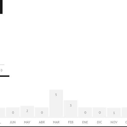
e
0
5
3
2
0
0
0
0
1
L
JUN
MAY
ABR
MAR
FEB
ENE
DIC
NOV