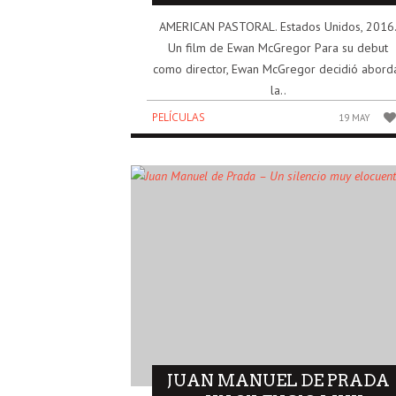
AME­RI­CAN PAS­TO­RAL. Esta­dos Uni­dos, 2016
Un film de Ewan McGregor Para su debut
como direc­tor, Ewan McGre­gor deci­dió abor­d
la..
PELÍCULAS
19 MAY
JUAN MANUEL DE PRADA