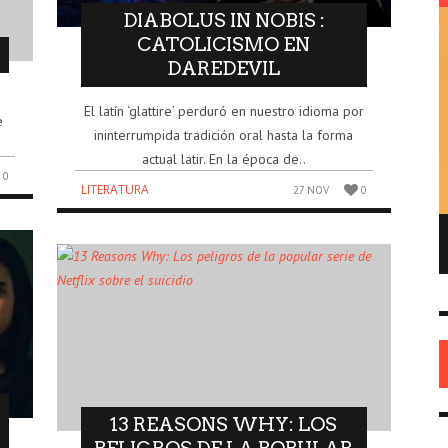
DIABOLUS IN NOBIS :
CATOLICISMO EN
DAREDEVIL
El latín ‘glattire’ perduró en nuestro idioma por
e
ininterrumpida tradición oral hasta la forma
actual latir. En la época de..
0
LITERATURA
27 NOV
0
ENRIQUE DE GANDIA – EL FUNDADOR DEL
REPUBLICANISMO EN AMÉRICA
HISTORIA
26 MAY
0
13 REASONS WHY: LOS