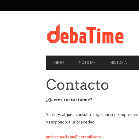
SECONDARY
NAVIGATION
PRIMARY
INICIO
NOTICIAS
HISTORIA
NAVIGATION
Contacto
¿Querés contactarme?
Si tenés alguna consulta, sugerencia o simplemen
y respondo a la brevedad.
andresmaclean@hotmail.com