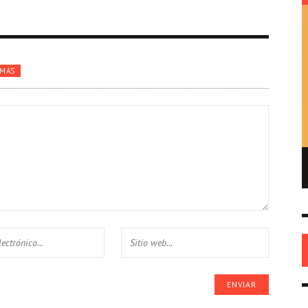
 MÁS
ENRIQUE DE GANDIA – EL FUNDADOR DEL
REPUBLICANISMO EN AMÉRICA
HISTORIA
26 MAY
0