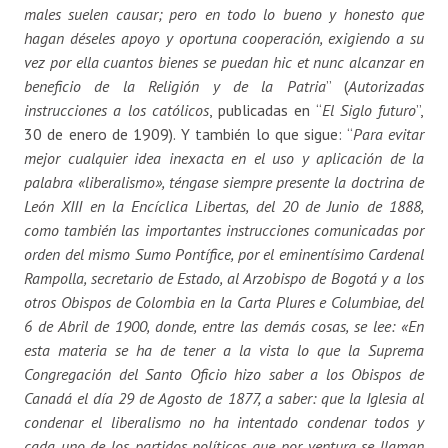
males suelen causar; pero en todo lo bueno y honesto que
hagan déseles apoyo y oportuna cooperación, exigiendo a su
vez por ella cuantos bienes se puedan hic et nunc alcanzar en
beneficio de la Religión y de la Patria
” (
Autorizadas
instrucciones a los católicos
, publicadas en “
El Siglo futuro
”,
30 de enero de 1909). Y también lo que sigue: “
Para evitar
mejor cualquier idea inexacta en el uso y aplicación de la
palabra «liberalismo», téngase siempre presente la doctrina de
León XIII en la Encíclica Libertas, del 20 de Junio de 1888,
como también las importantes instrucciones comunicadas por
orden del mismo Sumo Pontífice, por el eminentísimo Cardenal
Rampolla, secretario de Estado, al Arzobispo de Bogotá y a los
otros Obispos de Colombia en la Carta Plures e Columbiae, del
6 de Abril de 1900, donde, entre las demás cosas, se lee: «En
esta materia se ha de tener a la vista lo que la Suprema
Congregación del Santo Oficio hizo saber a los Obispos de
Canadá el día 29 de Agosto de 1877, a saber: que la Iglesia al
condenar el liberalismo no ha intentado condenar todos y
cada uno de los partidos políticos que por ventura se llaman