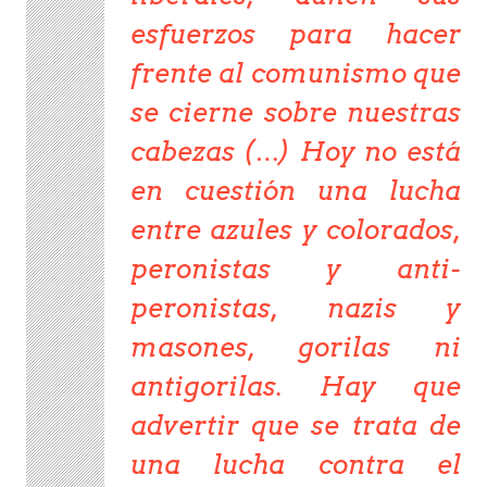
esfuerzos para hacer
frente al comunismo que
se cierne sobre nuestras
cabezas (…) Hoy no está
en cuestión una lucha
entre azules y colorados,
peronistas y anti-
peronistas, nazis y
masones, gorilas ni
antigorilas. Hay que
advertir que se trata de
una lucha contra el