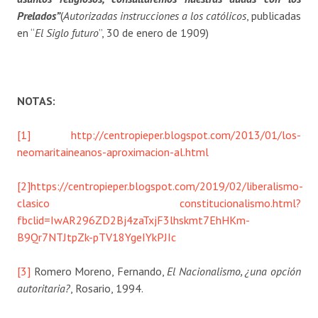
Prelados”
(
Autorizadas instrucciones a los católicos
, publicadas
en “
El Siglo futuro
”, 30 de enero de 1909)
NOTAS:
[1]
http://centropieper.blogspot.com/2013/01/los-
neomaritaineanos-aproximacion-al.html
[2]
https://centropieper.blogspot.com/2019/02/liberalismo-
clasico constitucionalismo.html?
fbclid=IwAR296ZD2Bj4zaTxjF3lhskmt7EhHKm-
B9Qr7NTJtpZk-pTV18YgeIYkPJIc
[3]
Romero Moreno, Fernando,
El Nacionalismo, ¿una opción
autoritaria?
, Rosario, 1994.