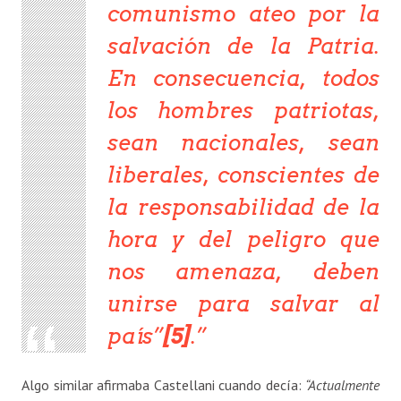
comunismo ateo por la
salvación de la Patria.
En consecuencia, todos
los hombres patriotas,
sean nacionales, sean
liberales, conscientes de
la responsabilidad de la
hora y del peligro que
nos amenaza, deben
unirse para salvar al
país”
[5]
.
Algo similar afirmaba Castellani cuando decía:
“Actualmente