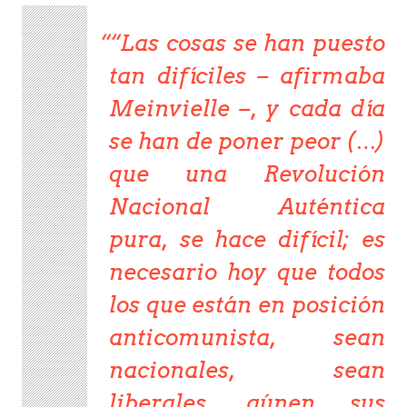
“
Las cosas se han puesto
tan difíciles
– afirmaba
Meinvielle –
, y cada día
se han de poner peor (…)
que una Revolución
Nacional Auténtica
pura, se hace difícil; es
necesario hoy que todos
los que están en posición
anticomunista, sean
nacionales, sean
liberales, aúnen sus