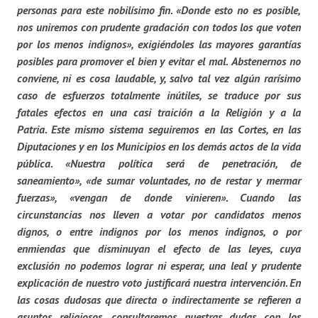
personas para este nobilísimo fin.
«Donde esto no es posible,
nos uniremos con prudente gradación con todos los que voten
por los menos indignos», exigiéndoles las mayores garantías
posibles para promover el bien y evitar el mal.
Abstenernos no
conviene, ni es cosa laudable, y, salvo tal vez algún rarísimo
caso de esfuerzos totalmente inútiles, se traduce por sus
fatales efectos en una casi traición a la Religión y a la
Patria.
Este mismo sistema seguiremos en las Cortes, en las
Diputaciones y en los Municipios en los demás actos de la vida
pública.
«Nuestra política será de penetración, de
saneamiento», «de sumar voluntades, no de restar y mermar
fuerzas», «vengan de donde vinieren».
Cuando las
circunstancias nos lleven a votar por candidatos menos
dignos, o entre indignos por los menos indignos, o por
enmiendas que disminuyan el efecto de las leyes, cuya
exclusión no podemos lograr ni esperar, una leal y prudente
explicación de nuestro voto justificará nuestra intervención. En
las cosas dudosas que directa o indirectamente se refieren a
asuntos religiosos, consultaremos nuestras dudas con los