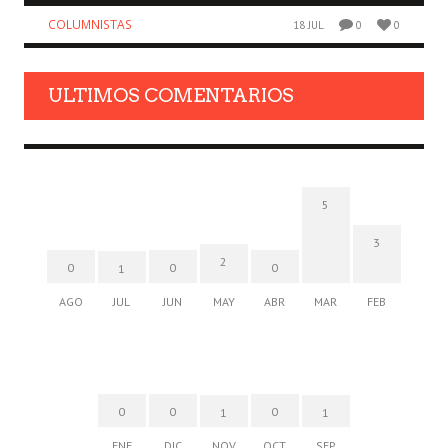
COLUMNISTAS
18 JUL
0
0
ULTIMOS COMENTARIOS
5
3
2
0
0
0
1
AGO
JUL
JUN
MAY
ABR
MAR
FEB
0
0
0
1
1
ENE
DIC
NOV
OCT
SEP