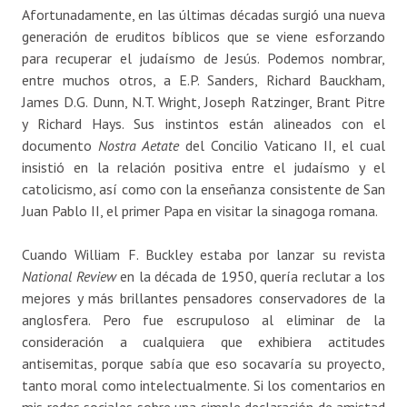
Afortunadamente, en las últimas décadas surgió una nueva
generación de eruditos bíblicos que se viene esforzando
para recuperar el judaísmo de Jesús. Podemos nombrar,
entre muchos otros, a E.P. Sanders, Richard Bauckham,
James D.G. Dunn, N.T. Wright, Joseph Ratzinger, Brant Pitre
y Richard Hays. Sus instintos están alineados con el
documento
Nostra Aetate
del Concilio Vaticano II, el cual
insistió en la relación positiva entre el judaísmo y el
catolicismo, así como con la enseñanza consistente de San
Juan Pablo II, el primer Papa en visitar la sinagoga romana.
Cuando William F. Buckley estaba por lanzar su revista
National Review
en la década de 1950, quería reclutar a los
mejores y más brillantes pensadores conservadores de la
anglosfera. Pero fue escrupuloso al eliminar de la
consideración a cualquiera que exhibiera actitudes
antisemitas, porque sabía que eso socavaría su proyecto,
tanto moral como intelectualmente. Si los comentarios en
mis redes sociales sobre una simple declaración de amistad