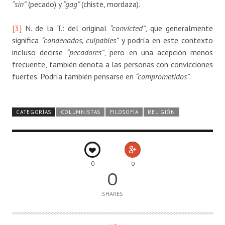
“sin”
(pecado) y
“gag”
(chiste, mordaza).
[3]
N. de la T.: del original
“convicted”
, que generalmente
significa
“condenados, culpables”
y podría en este contexto
incluso decirse
“pecadores”
, pero en una acepción menos
frecuente, también denota a las personas con convicciones
fuertes. Podría también pensarse en
“comprometidos”
.
CATEGORÍAS
COLUMNISTAS
FILOSOFÍA
RELIGIÓN
0
0
0
SHARES