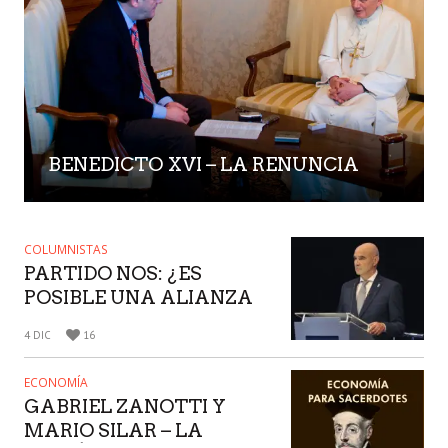
BENEDICTO XVI – LA RENUNCIA
COLUMNISTAS
PARTIDO NOS: ¿ES
POSIBLE UNA ALIANZA
POLITICA DE LIBERALES
4 DIC
16
CLASICOS,
CONSERVADORES Y
ECONOMÍA
NACIONALISTAS SIN
GABRIEL ZANOTTI Y
RENUNCIAR A LOS
MARIO SILAR – LA
PROPIOS PRINCIPIOS?