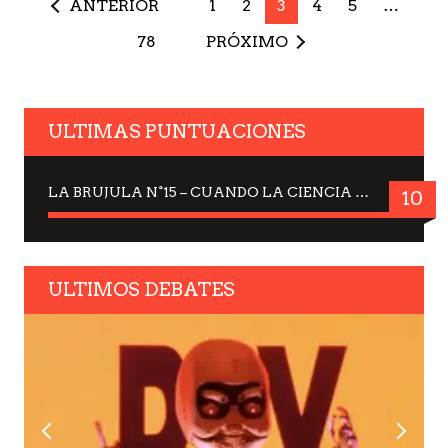
ANTERIOR
1
2
3
4
5
…
78
PRÓXIMO
ULTIMAS PUNTUACIONES
LA BRUJULA N°15 – CUANDO LA CIENCIA MIRA AL CIELO, DRA. ELISABETH KÜBLER-ROSS
10
ULTIMOS DEBATES