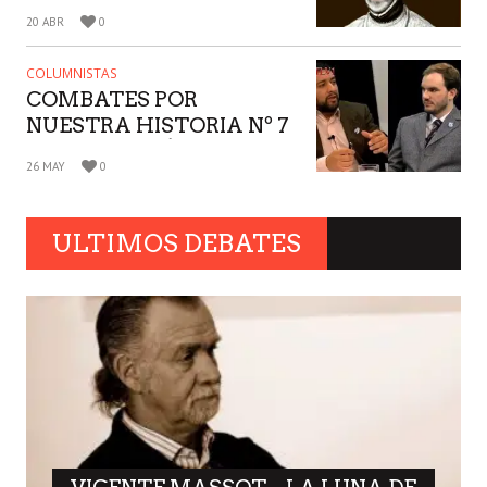
TEORÍA SUBJETIVA DEL
20 ABR
0
VALOR
COLUMNISTAS
COMBATES POR
NUESTRA HISTORIA Nº 7
– MANUEL GÁLVEZ,
26 MAY
0
TESTIMONIO DEL
NACIONALISMO
ULTIMOS DEBATES