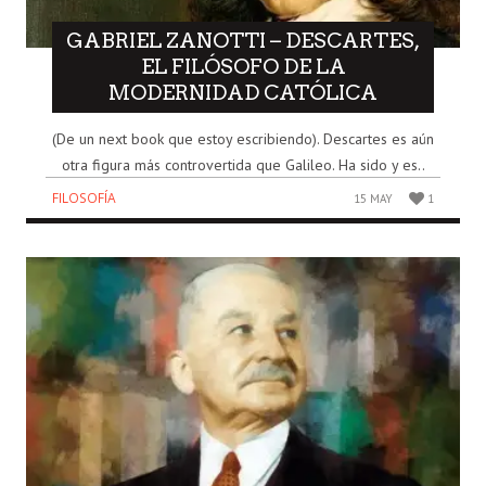
GABRIEL ZANOTTI – DESCARTES,
EL FILÓSOFO DE LA
MODERNIDAD CATÓLICA
(De un next book que estoy escribiendo). Descartes es aún
otra figura más controvertida que Galileo. Ha sido y es..
FILOSOFÍA
15 MAY
1