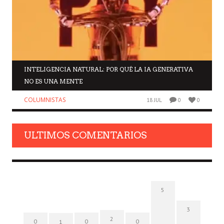
INTELIGENCIA NATURAL: POR QUÉ LA IA GENERATIVA
NO ES UNA MENTE
COLUMNISTAS
18 JUL
0
0
ULTIMOS COMENTARIOS
5
3
2
0
0
0
1