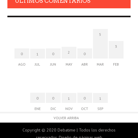
ULTIMOS COMENTARIOS
5
3
2
0
0
0
1
AGO
JUL
JUN
MAY
ABR
MAR
FEB
0
0
0
1
1
ENE
DIC
NOV
OCT
SEP
VOLVER ARRIBA
Copyright © 2020 Debatime | Todos los derechos
reservados.
Diseño de páginas web