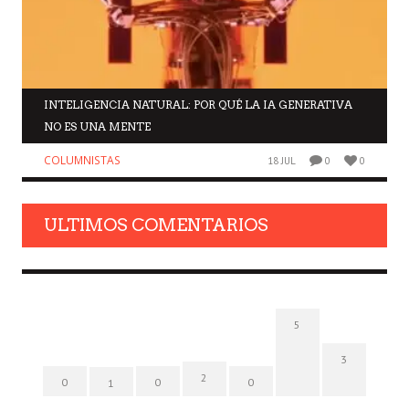
INTELIGENCIA NATURAL: POR QUÉ LA IA GENERATIVA
NO ES UNA MENTE
COLUMNISTAS
18 JUL
0
0
ULTIMOS COMENTARIOS
5
3
2
0
0
0
1