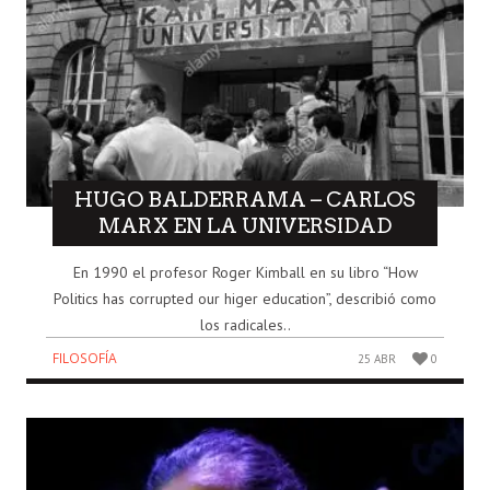
HUGO BALDERRAMA – CARLOS
MARX EN LA UNIVERSIDAD
En 1990 el profesor Roger Kimball en su libro “How
Politics has corrupted our higer education”, describió como
los radicales..
FILOSOFÍA
25 ABR
0