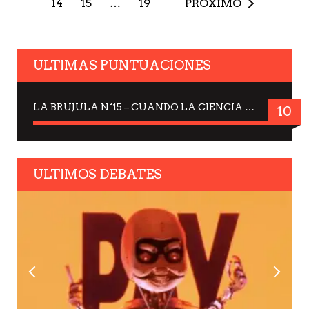
14
15
…
19
PRÓXIMO
ULTIMAS PUNTUACIONES
LA BRUJULA N°15 – CUANDO LA CIENCIA MIRA AL CIELO, DRA. ELISABETH KÜBLER-ROSS
10
ULTIMOS DEBATES