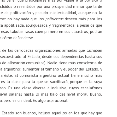
xcluidos o resentidos por una prosperidad menor que la de
te de politización y pseudo-intelectualidad, aunque no la
irse: no hay nada que los
politicistas
deseen más para los
asa apolitizada, aburguesada y fragmentada, a pesar de que
i esas tabulas rasas caen primero en sus claustros, podrán
án cómo defenderse.
os de las derrocadas organizaciones armadas que luchaban
te secuestrado al Estado, desde sus dependencias hasta sus
 de alineación comunista). Nadie tiene más consciencia de
sta argentino: aumentar el tamaño y el poder del Estado, y
a éste. El comunista argentino actual tiene mucho más
 es la clase para la que se sacrificará, porque es la suya
do. Es una clase diversa e inclusiva, cuyos escalafones
ivel salarial hasta lo más bajo del nivel moral. Bueno,
pero es un ideal. Es algo aspiracional.
 Estado son buenos, incluso aquellos en los que hay que