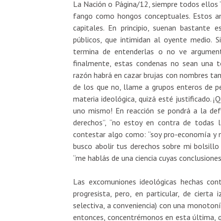
La Nación o Página/12, siempre todos ellos “
fango como hongos conceptuales. Estos a
capitales. En principio, suenan bastante e
públicos, que intimidan al oyente medio. Si
termina de entenderlas o no ve argument
finalmente, estas condenas no sean una to
razón habrá en cazar brujas con nombres tan 
de los que no, llame a grupos enteros de p
materia ideológica, quizá esté justificado. 
uno mismo! En reacción se pondrá a la defen
derechos”, “no estoy en contra de todas la
contestar algo como: “soy pro-economía y no
busco abolir tus derechos sobre mi bolsillo 
“me hablás de una ciencia cuyas conclusiones v
Las excomuniones ideológicas hechas contr
progresista, pero, en particular, de cierta
selectiva, a conveniencia) con una monotonía
entonces, concentrémonos en esta última, qu