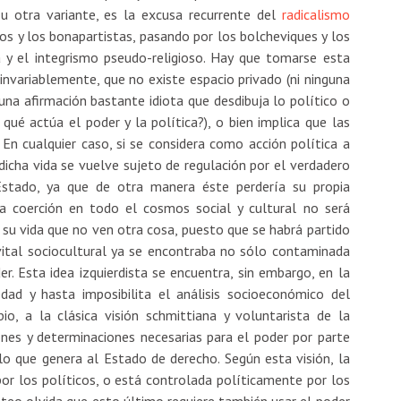
 u otra variante, es la excusa recurrente del
radicalismo
nos y los bonapartistas, pasando por los bolcheviques y los
 y el integrismo pseudo-religioso. Hay que tomarse esta
e invariablemente, que no existe espacio privado (ni ninguna
 una afirmación bastante idiota que desdibuja lo político o
 qué actúa el poder y la política?), o bien implica que las
 En cualquier caso, si se considera como acción política a
l, dicha vida se vuelve sujeto de regulación por el verdadero
Estado, ya que de otra manera éste perdería su propia
la coerción en todo el cosmos social y cultural no será
su vida que no ven otra cosa, puesto que se habrá partido
vital sociocultural ya se encontraba no sólo contaminada
. Esta idea izquierdista se encuentra, sin embargo, en la
dad y hasta imposibilita el análisis socioeconómico del
io, a la clásica visión schmittiana y voluntarista de la
iones y determinaciones necesarias para el poder por parte
 lo que genera al Estado de derecho. Según esta visión, la
or los políticos, o está controlada políticamente por los
anteo olvida que esto último requiere también usar el poder