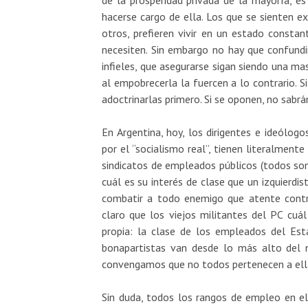
hacerse cargo de ella. Los que se sienten e
otros, prefieren vivir en un estado constan
necesiten. Sin embargo no hay que confund
infieles, que asegurarse sigan siendo una m
al empobrecerla la fuercen a lo contrario. S
adoctrinarlas primero. Si se oponen, no sabr
En Argentina, hoy, los dirigentes e ideólog
por el “socialismo real”, tienen literalmen
sindicatos de empleados públicos (todos son
cuál es su interés de clase que un izquierdi
combatir a todo enemigo que atente contr
claro que los viejos militantes del PC cuál
propia: la clase de los empleados del Esta
bonapartistas van desde lo más alto del n
convengamos que no todos pertenecen a ella, 
Sin duda, todos los rangos de empleo en el