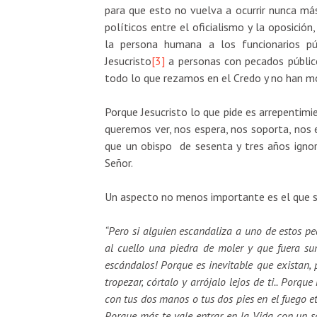
para que esto no vuelva a ocurrir nunca más
políticos entre el oficialismo y la oposició
la persona humana a los funcionarios pú
Jesucristo
[3]
a personas con pecados públic
todo lo que rezamos en el Credo y no han mo
Porque Jesucristo lo que pide es arrepentimi
queremos ver, nos espera, nos soporta, nos 
que un obispo de sesenta y tres años igno
Señor.
Un aspecto no menos importante es el que s
“Pero si alguien escandaliza a uno de estos pe
al cuello una piedra de moler y que fuera s
escándalos! Porque es inevitable que existan, 
tropezar, córtalo y arrójalo lejos de ti.. Porq
con tus dos manos o tus dos pies en el fuego eter
Porque más te vale entrar en la Vida con un so