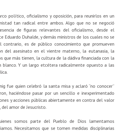
 político, oficialismo y oposición, para reunirlos en un
mistad tan radical entre ambos. Algo que no se negoció
encia de figuras relevantes del oficialismo, desde el
nte Eduardo Duhalde, y demás ministros de los cuales no se
el contrario, es de público conocimiento que promueven
ón del asesinato en el vientre materno, la eutanasia, la
s que más tienen, la cultura de la dádiva financiada con la
n blanco. Y un largo etcétera radicalmente opuesto a las
ica.
ig fue quien celebró la santa misa y aclaró “no conocer”
eron, haciéndose pasar por un sencillo e inexperimentado
iones y acciones públicas abiertamente en contra del valor
del amor de Jesucristo.
uienes somos parte del Pueblo de Dios lamentamos
iamos. Necesitamos que se tomen medidas disciplinarias