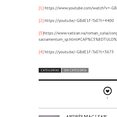
[1]
https://www.youtube.com/watch?v=-GB
[2]
https://youtu.be/-GBdE1f-TxE?t=4400
[3]
https://www.vatican.va/roman_curia/co
sacramentum_sp.html#CAP%C3%8DTULO%
[4]
https://youtu.be/-GBdE1f-TxE?t=3673
CATEGORÍAS
SIN CATEGORÍA
1
AUTOR
ANDRÉS MAC LEAN