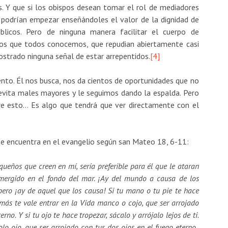
. Y que si los obispos desean tomar el rol de mediadores
n, podrían empezar enseñándoles el valor de la dignidad de
blicos. Pero de ninguna manera facilitar el cuerpo de
os que todos conocemos, que repudian abiertamente casi
strado ninguna señal de estar arrepentidos.
[4]
ento. Él nos busca, nos da cientos de oportunidades que no
evita males mayores y le seguimos dando la espalda. Pero
re esto… Es algo que tendrá que ver directamente con el
e encuentra en el evangelio según san Mateo 18, 6-11:
queños que creen en mí, sería preferible para él que le ataran
umergido en el fondo del mar. ¡Ay del mundo a causa de los
pero ¡ay de aquel que los causa! Si tu mano o tu pie te hace
ue más te vale entrar en la Vida manco o cojo, que ser arrojado
no. Y si tu ojo te hace tropezar, sácalo y arrójalo lejos de ti.
lo ojo, que ser arrojado con tus dos ojos en el fuego eterno..