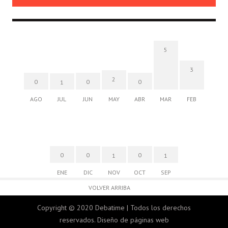
5
3
2
0
0
0
1
AGO
JUL
JUN
MAY
ABR
MAR
FEB
0
0
0
1
1
ENE
DIC
NOV
OCT
SEP
VOLVER ARRIBA
Copyright © 2020 Debatime | Todos los derechos
reservados.
Diseño de páginas web