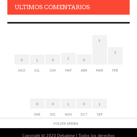
ULTIMOS COMENTARIOS
5
3
2
0
0
0
1
AGO
JUL
JUN
MAY
ABR
MAR
FEB
0
0
0
1
1
ENE
DIC
NOV
OCT
SEP
VOLVER ARRIBA
Copyright © 2020 Debatime | Todos los derechos