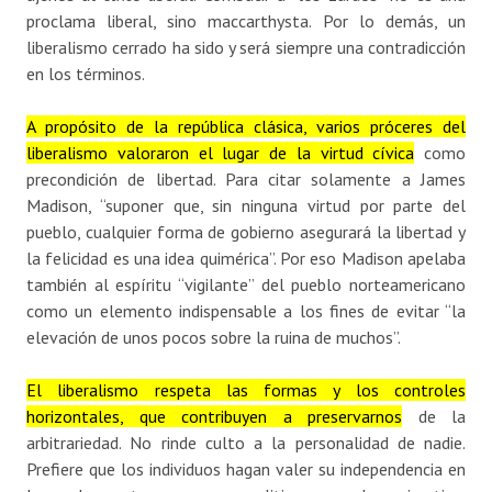
proclama liberal, sino maccarthysta. Por lo demás, un
liberalismo cerrado ha sido y será siempre una contradicción
en los términos.
A propósito de la república clásica, varios próceres del
liberalismo valoraron el lugar de la virtud cívica
como
precondición de libertad. Para citar solamente a James
Madison, “suponer que, sin ninguna virtud por parte del
pueblo, cualquier forma de gobierno asegurará la libertad y
la felicidad es una idea quimérica”. Por eso Madison apelaba
también al espíritu “vigilante” del pueblo norteamericano
como un elemento indispensable a los fines de evitar “la
elevación de unos pocos sobre la ruina de muchos”.
El liberalismo respeta las formas y los controles
horizontales, que contribuyen a preservarnos
de la
arbitrariedad. No rinde culto a la personalidad de nadie.
Prefiere que los individuos hagan valer su independencia en