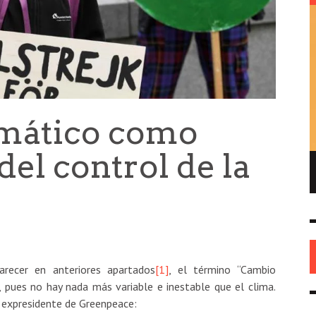
imático como
del control de la
ENRIQUE DE GANDIA – EL FUNDADOR DEL
REPUBLICANISMO EN AMÉRICA
HISTORIA
26 MAY
0
recer en anteriores apartados
[1]
, el término “Cambio
, pues no hay nada más variable e inestable que el clima.
 expresidente de Greenpeace: