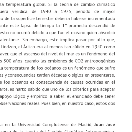
a temperatura global. Si la teoría de cambio climático
uera verídica, de 1940 a 1975, periodo de mayor
dio de la superficie terrestre debería haberse incrementado
rante este lapso de tiempo la T° promedio descendió de
esto no ocurrió debido a que fue el océano quien absorbió
lentarse-. Sin embargo, esto implica pasar por alto que,
 Lindzen, el Ártico era al menos tan cálido en 1940 como
iaver, que el ascenso del nivel del mar es un fenómeno del
os 300 años, cuando las emisiones de CO2 antropogénicas
e, la temperatura de los océanos es un fenómeno que sufre
as y consecuencias tardan décadas o siglos en presentarse,
de los océanos es consecuencia de causas ocurridas en el
rte, es harto sabido que uno de los criterios para aceptar
 apoyo lógico y empírico, a saber: el enunciado debe tener
observaciones reales. Pues bien, en nuestro caso, estos dos
ica en la Universidad Complutense de Madrid,
Juan José
cerca de la teoría del Cambio Climático Antropogénico,