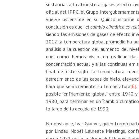
sustancias a la atmosfera -gases efecto inv
oficial del IPPC, el Grupo Intergubernamen
vuelve ostensible en su Quinto informe d
conclusión es que “
el cambio climático es rea
siendo las emisiones de gases de efecto in
2012 la temperatura global promedio ha aum
análisis a la cuestión del aumento del nive
que, como hemos visto, en realidad data
concentración actual y a las continuas emis
final de este siglo la temperatura medi
derretimiento de las capas de hielo, elevan
hará que se incremente su temperatura
[6]
.
posible “enfriamiento global” entre 1940 y
1980, para terminar en un “cambio climático
lo largo de la década de 1990.
No obstante, Ivar Giaever, quien formó part
por Lindau Nobel Laureate Meetings, confer
desde 1951 por ganadores del Premio Nobel,