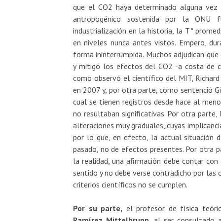
que el CO2 haya determinado alguna vez l
antropogénico sostenida por la ONU f
industrialización en la historia, la T° prome
en niveles nunca antes vistos. Empero, du
forma ininterrumpida. Muchos adjudican que 
y mitigó los efectos del CO2 -a costa de ca
como observó el científico del MIT, Richard
en 2007 y, por otra parte, como sentenció G
cual se tienen registros desde hace al men
no resultaban significativas. Por otra part
alteraciones muy graduales, cuyas implicanci
por lo que, en efecto, la actual situación 
pasado, no de efectos presentes. Por otra pa
la realidad, una afirmación debe contar con
sentido y no debe verse contradicho por las 
criterios científicos no se cumplen.
Por su parte,
el profesor de física teór
Ramírez Mittelbrunn,
al ser consultado a