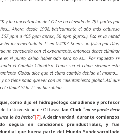
°K y la concentración de CO2 se ha elevado de 295 partes por
ños… Ahora, desde 1998, básicamente el año más caluroso
 367 ppm a 403 ppm aprox., 36 ppm (aprox.). Eso es la mitad
e ha incrementado la T° en 0.4°K?. Si eres un físico por Dios,
a que no concuerda con el experimento, entonces debes eliminar
se es el punto, debió haber sido pero no es… Por supuesto se
sando el Cambio Climático. Como sea el clima siempre está
ntamiento Global dice que el clima cambia debido al mismo…
 y no tiene nada que ver con un calentamiento global. Así que
el clima? Si la T° no ha subido.
que, como dijo el hidrogeólogo canadiense y profesor
 de la Universidad de Ottawa
, Ian Clark, “
no se puede decir
nunca lo ha hecho
”
[7]
. A decir verdad, durante comienzos
o seguía en condiciones preindustriales, y fue
 Mundial que buena parte del Mundo Subdesarrollado