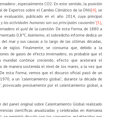
ernadero-, especialmente CO2. En este sentido, la posición
tal de Expertos sobre el Cambio Climático de la ONU
[4]
, se
e evaluación, publicado en el año 2014, cuya principal
l y las actividades humanas son sus principales causantes
”
[5]
,
vernadero el
quid
de la cuestión. De esta forma, de 1880 a
entado 0,8°C. Asimismo, el sobredicho informe dedica un
l del mar y sus causas a lo largo de las últimas décadas,
 de siglos. Finalmente, se consuma que, debido a la
iones de gases de efecto invernadero, es probable que el
a mundial continúe creciendo, efecto que acelerará el
do de manera sostenida el nivel de los mares, a la vez que
 De esta forma, vemos que el discurso oficial pasó de un
 1970, a un “calentamiento global”, durante la década de
”, provocado precisamente por el calentamiento global, a
e del panel original sobre Calentamiento Global realizado
encias científicas anualizadas y celebradas en Alemania
 se permitió discutir con los conceptos establecidos por