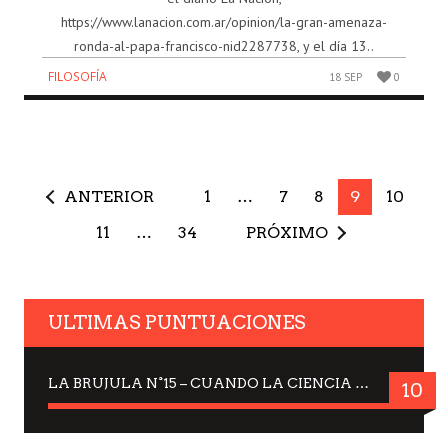
https://www.lanacion.com.ar/opinion/la-gran-amenaza-
ronda-al-papa-francisco-nid2287738, y el día 13..
FILOSOFÍA
18 SEP
0
ANTERIOR
1
…
7
8
9
10
11
…
34
PRÓXIMO
ULTIMAS PUNTUACIONES
LA BRUJULA N°15 – CUANDO LA CIENCIA MIRA AL CIELO, DRA. ELISABETH KÜBLER-ROSS
10