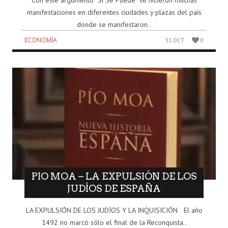
Con este argumento “Sí Se Puede” se hicieron muchas
manifestaciones en diferentes ciudades y plazas del país
donde se manifestaron..
ECONOMÍA
31 OCT
0
PIO MOA – LA EXPULSIÓN DE LOS
JUDÍOS DE ESPAÑA
LA EXPULSIÓN DE LOS JUDÍOS Y LA INQUISICIÓN El año
1492 no marcó sólo el final de la Reconquista..