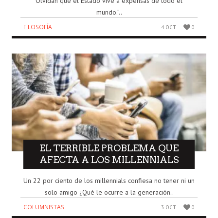
Olvidan que el Estado vive a expensas de todo el
mundo.”..
FILOSOFÍA
4 OCT
0
EL TERRIBLE PROBLEMA QUE
AFECTA A LOS MILLENNIALS
Un 22 por ciento de los millennials confiesa no tener ni un
solo amigo ¿Qué le ocurre a la generación..
COLUMNISTAS
3 OCT
0