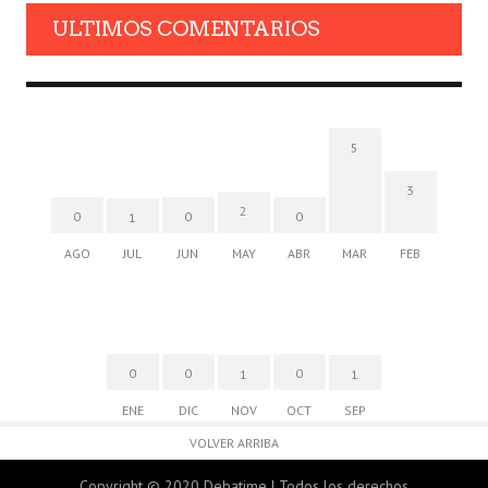
ULTIMOS COMENTARIOS
5
3
2
0
0
0
1
AGO
JUL
JUN
MAY
ABR
MAR
FEB
0
0
0
1
1
ENE
DIC
NOV
OCT
SEP
VOLVER ARRIBA
Copyright © 2020 Debatime | Todos los derechos