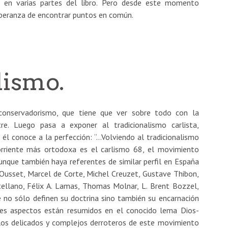
o en varias partes del libro. Pero desde este momento
speranza de encontrar puntos en común.
lismo.
 conservadorismo, que tiene que ver sobre todo con la
re. Luego pasa a exponer al tradicionalismo carlista,
 él conoce a la perfección: “…Volviendo al tradicionalismo
corriente más ortodoxa es el carlismo 68, el movimiento
unque también haya referentes de similar perfil en España
 Ousset, Marcel de Corte, Michel Creuzet, Gustave Thibon,
ellano, Félix A. Lamas, Thomas Molnar, L. Brent Bozzel,
e no sólo definen su doctrina sino también su encarnación
ales aspectos están resumidos en el conocido lema Dios-
 los delicados y complejos derroteros de este movimiento