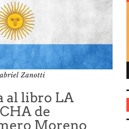
ENRIQUE DE GANDIA – EL FUNDADOR DEL
REPUBLICANISMO EN AMÉRICA
HISTORIA
26 MAY
0
 al libro LA
CHA de
omero Moreno