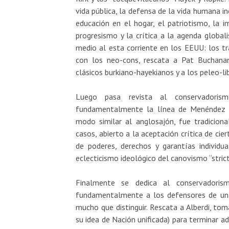
vida pública, la defensa de la vida humana ino
educación en el hogar, el patriotismo, la i
progresismo y la crítica a la agenda global
medio al esta corriente en los EEUU: los tra
con los neo-cons, rescata a Pat Buchanan
clásicos burkiano-hayekianos y a los peleo-li
Luego pasa revista al conservadoris
fundamentalmente la línea de Menéndez y
modo similar al anglosajón, fue tradicional
casos, abierto a la aceptación crítica de cier
de poderes, derechos y garantías individua
eclecticismo ideológico del canovismo “strict
Finalmente se dedica al conservadori
fundamentalmente a los defensores de una 
mucho que distinguir. Rescata a Alberdi, toma
su idea de Nación unificada) para terminar ad