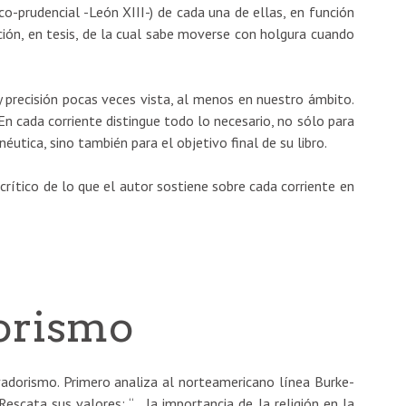
órico-prudencial -León XIII-) de cada una de ellas, en función
ición, en tesis, de la cual sabe moverse con holgura cuando
 y precisión pocas veces vista, al menos en nuestro ámbito.
n cada corriente distingue todo lo necesario, no sólo para
éutica, sino también para el objetivo final de su libro.
rítico de lo que el autor sostiene sobre cada corriente en
orismo
vadorismo. Primero analiza al norteamericano línea Burke-
Rescata sus valores: “….la importancia de la religión en la