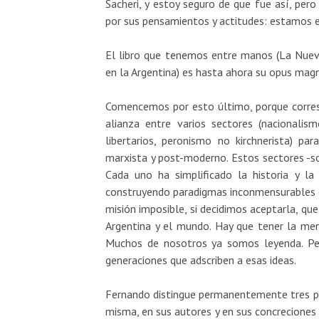
Sacheri, y estoy seguro de que fue así, pe
por sus pensamientos y actitudes: estamos e
El libro que tenemos entre manos (La Nuev
en la Argentina) es hasta ahora su opus magn
Comencemos por esto último, porque corresp
alianza entre varios sectores (nacionalism
libertarios, peronismo no kirchnerista) pa
marxista y post-moderno. Estos sectores -so
Cada uno ha simplificado la historia y la
construyendo paradigmas inconmensurables de l
misión imposible, si decidimos aceptarla, qu
Argentina y el mundo. Hay que tener la me
Muchos de nosotros ya somos leyenda. Per
generaciones que adscriben a esas ideas.
Fernando distingue permanentemente tres per
misma, en sus autores y en sus concreciones h