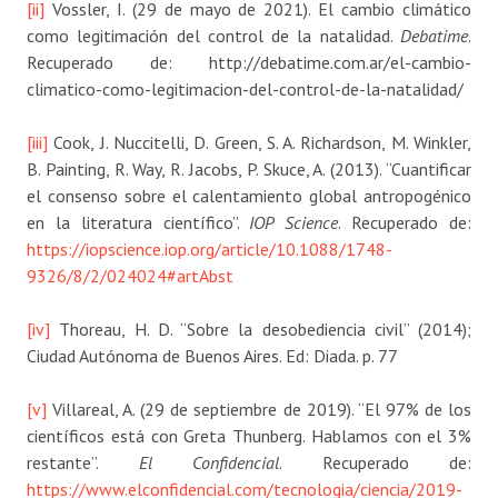
[ii]
Vossler, I. (29 de mayo de 2021). El cambio climático
como legitimación del control de la natalidad.
Debatime
.
Recuperado de: http://debatime.com.ar/el-cambio-
climatico-como-legitimacion-del-control-de-la-natalidad/
[iii]
Cook, J. Nuccitelli, D. Green, S. A. Richardson, M. Winkler,
B. Painting, R. Way, R. Jacobs, P. Skuce, A. (2013). “Cuantificar
el consenso sobre el calentamiento global antropogénico
en la literatura científico”.
IOP Science
. Recuperado de:
https://iopscience.iop.org/article/10.1088/1748-
9326/8/2/024024#artAbst
[iv]
Thoreau, H. D. “Sobre la desobediencia civil” (2014);
Ciudad Autónoma de Buenos Aires. Ed: Diada. p. 77
[v]
Villareal, A. (29 de septiembre de 2019). “El 97% de los
científicos está con Greta Thunberg. Hablamos con el 3%
restante”.
El Confidencial
. Recuperado de:
https://www.elconfidencial.com/tecnologia/ciencia/2019-