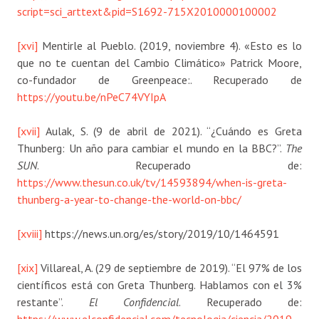
script=sci_arttext&pid=S1692-715X2010000100002
[xvi]
Mentirle al Pueblo. (2019, noviembre 4). «Esto es lo
que no te cuentan del Cambio Climático» Patrick Moore,
co-fundador de Greenpeace:. Recuperado de
https://youtu.be/nPeC74VYIpA
[xvii]
Aulak, S. (9 de abril de 2021). “¿Cuándo es Greta
Thunberg: Un año para cambiar el mundo en la BBC?”.
The
SUN
. Recuperado de:
https://www.thesun.co.uk/tv/14593894/when-is-greta-
thunberg-a-year-to-change-the-world-on-bbc/
[xviii]
https://news.un.org/es/story/2019/10/1464591
[xix]
Villareal, A. (29 de septiembre de 2019). “El 97% de los
científicos está con Greta Thunberg. Hablamos con el 3%
restante”.
El Confidencial
. Recuperado de: