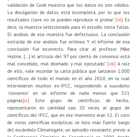
validación de Cook muestra que los datos no son válidos.
La divulgación de datos está incompleta, por lo que los
resultados clave no se pueden reproducir ni probar.”
[vii]
. Es
decir, la muestra seleccionada para el estudio tenía fallas.
El análisis de esa muestra fue defectuoso. La conclusión
extraída de ese análisis fue errónea. Y el informe de esa
conclusión fue incorrecto. Para citar al profesor Mike
Hulme, […] ‘el artículo del ’97 por ciento de consenso’ está
mal concebido, mal diseñado y mal ejecutado’”.
[viii]
A raíz
de ello, vale recordar la carta pública que lanzaron 1.000
científicos de todo el mundo en el año 2010, en la cual
intervinieron muchos ex-IPCC, respondiendo a susodicho
“consenso” en un informe de nada menos que 321
páginas
[ix]
. Este grupo de científicos, de hecho,
representaron en cantidad casi 20 veces al grupo de
científicos del IPCC, que en ese momento eran 52. El coro
de voces científicas escépticas se hizo más fuerte luego
del escándalo Climategate, un episodio resonante, previo a