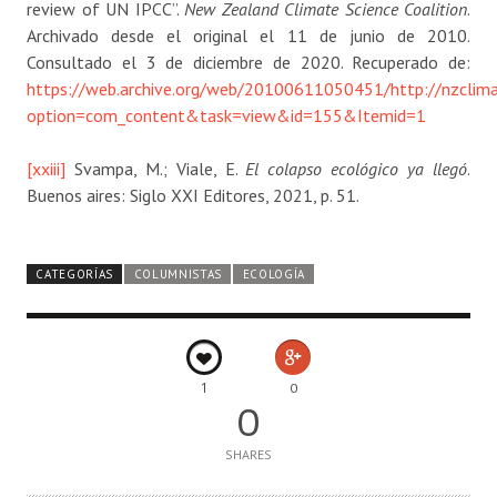
review of UN IPCC”.
New Zealand Climate Science Coalition
.
Archivado desde el original el 11 de junio de 2010.
Consultado el 3 de diciembre de 2020. Recuperado de:
https://web.archive.org/web/20100611050451/http://nzclimat
option=com_content&task=view&id=155&Itemid=1
[xxiii]
Svampa, M.; Viale, E.
El colapso ecológico ya llegó
.
Buenos aires: Siglo XXI Editores, 2021, p. 51.
CATEGORÍAS
COLUMNISTAS
ECOLOGÍA
1
0
0
SHARES