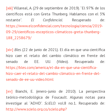
[xiii]
Villareal, A. (29 de septiembre de 2019). “El 97% de los
científicos está con Greta Thunberg. Hablamos con el 3%
restante”.
El Confidencial
. Recuperado de:
https://www.elconfidencial.com/tecnologia/ciencia/2019-
09-29/cientificos-escepticos-climaticos-greta-thunberg-
188_2258679/
[xiv]
Bles
. (22 de junio de 2021). El día en que una científica
hizo caer el relato del cambio climático en frente del
senado de EE. UU. (Video). Recuperado de:
https://bles.com/america/el-dia-en-que-una-cientifica-
hizo-caer-el-relato-del-cambio-climatico-en-frente-del-
senado-de-ee-uu-video.html
[xv]
Bianchi, E. (enero-junio de 2010). La perspectiva
teórico-metodológica de Foucault. Algunas notas para
investigar al “ADHD”.
SciELO
. vol.8 no.1. Recuperado de:
http://www.scielo.org.co/scielo.php?