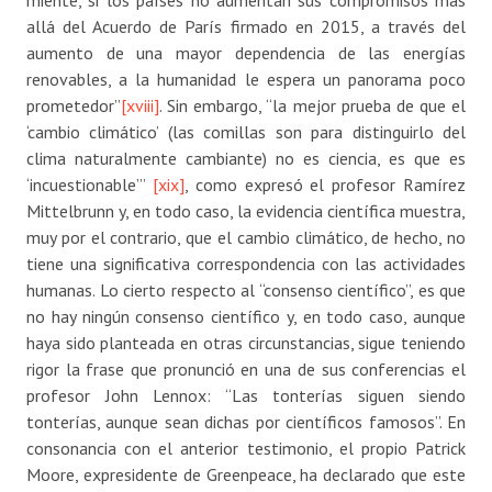
miente, si los países no aumentan sus compromisos más
allá del Acuerdo de París firmado en 2015, a través del
aumento de una mayor dependencia de las energías
renovables, a la humanidad le espera un panorama poco
prometedor”
[xviii]
. Sin embargo, “la mejor prueba de que el
‘cambio climático’ (las comillas son para distinguirlo del
clima naturalmente cambiante) no es ciencia, es que es
‘incuestionable’”
[xix]
, como expresó el profesor Ramírez
Mittelbrunn y, en todo caso, la evidencia científica muestra,
muy por el contrario, que el cambio climático, de hecho, no
tiene una significativa correspondencia con las actividades
humanas. Lo cierto respecto al “consenso científico”, es que
no hay ningún consenso científico y, en todo caso, aunque
haya sido planteada en otras circunstancias, sigue teniendo
rigor la frase que pronunció en una de sus conferencias el
profesor John Lennox: “Las tonterías siguen siendo
tonterías, aunque sean dichas por científicos famosos”. En
consonancia con el anterior testimonio, el propio Patrick
Moore, expresidente de Greenpeace, ha declarado que este