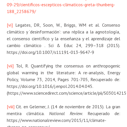
09-29/cientificos-escepticos-climaticos-greta-thunberg-
188_2258679/
[vi]
Legates, DR, Soon, W., Briggs, WM et al. Consenso
climático y ‘desinformación’: una réplica a la agnotología,
el consenso científico y la enseñanza y el aprendizaje del
cambio climático . Sci & Educ 24, 299–318 (2015).
https://doi.org/10.1007/s11191-013-9647-9
[vii]
Tol, R. Quantifying the consensus on anthropogenic
global warming in the literature: A re-analysis, Energy
Policy, Volume 73, 2014, Pages 701-705, Recuperado de:
https://doi.org/10.1016/j.enpol.2014.04.045.
(https://www.sciencedirect.com/science/article/pii/S0301421
[viii]
Cit. en Gelerner, J. (14 de noviembre de 2015). La gran
mentira climática.
National Review
. Recuperado de:
https://www.nationalreview.com/2015/11/climate-