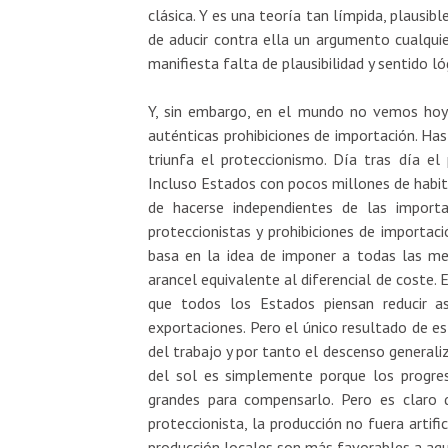
clásica. Y es una teoría tan límpida, plausib
de aducir contra ella un argumento cualqui
manifiesta falta de plausibilidad y sentido ló
Y, sin embargo, en el mundo no vemos hoy 
auténticas prohibiciones de importación. Hast
triunfa el proteccionismo. Día tras día el
Incluso Estados con pocos millones de habit
de hacerse independientes de las importa
proteccionistas y prohibiciones de importac
basa en la idea de imponer a todas las mer
arancel equivalente al diferencial de coste.
que todos los Estados piensan reducir a
exportaciones. Pero el único resultado de est
del trabajo y por tanto el descenso generaliz
del sol es simplemente porque los progre
grandes para compensarlo. Pero es claro q
proteccionista, la producción no fuera artif
producción locales son más favorables a aqu