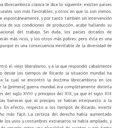
a librecambista clásica le dice lo siguiente: existen países
turales son más favorables, y otros en que lo son menos.
que espontáneamente, y por tanto también sin intervención
ncia de sus condiciones de producción, acabe hallando su
nacional del trabajo. Sin duda, los países dotados de
erán más ricos, y los otros más pobres; pero ésta es una
 porque es una consecuencia inevitable de la diversidad de
ntró el viejo liberalismo, y a la que respondió cabalmente
ero desde los tiempos de Ricardo la situación mundial ha
a la cual se encontró la doctrina librecambista en los
e la [primera] guerra mundial era completamente distinta
s del siglo XVIII y principios del XIX, ya que el siglo XIX
as barreras que al principio se habían interpuesto a la
o. En efecto, respecto a los tiempos de Ricardo, invertir
cho más fácil. La certeza del derecho había aumentado
de los usos y costumbres extranjeros se había ampliado, y
 de repartir entre una pluralidad de sujetos y por tanto