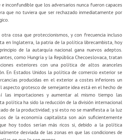
le e inconfundible que los adversarios nunca fueron capaces
era que no tuviera que ser rechazado inmediatamente por
gico.
otra cosa que proteccionismos, y con frecuencia incluso
a en Inglaterra, la patria de la política librecambista, hoy
 principio de la autarquía nacional gana nuevos adeptos.
antes, como Hungría y la República Checoeslovaca, tratan
ciones exteriores con una política de altos aranceles
ión. En Estados Unidos la política de comercio exterior se
cancías producidas en el exterior a costes inferiores un
 El aspecto grotesco de semejante idea está en el hecho de
sí las importaciones y aumentar al mismo tiempo las
a política ha sido la reducción de la división internacional
ado de la productividad; y si esto no se manifiesta a la luz
sos de la economía capitalista son aún suficientemente
ue hoy todos serían más ricos si, debido a la política
icialmente desviada de las zonas en que las condiciones de
ellas en que lo son menos.