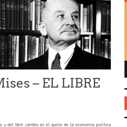
ENRIQUE DE GANDIA – EL FUNDADOR DEL
REPUBLICANISMO EN AMÉRICA
ises – EL LIBRE
HISTORIA
26 MAY
0
 y del libre cambio es el quicio de la economía política