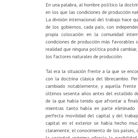
En una palabra, al hombre político la doctrin
en los que las condiciones de producción na
La división internacional del trabajo hace 
de los gobiernos, cada país, con independe
propia colocación en la comunidad inter
condiciones de producción más favorables s
realidad que ninguna política podrá cambiar,
los factores naturales de producción.
Tal era la situación frente a la que se enco
con la doctrina clásica del librecambio. P
cambiado notablemente, y aquella frente 
últimos sesenta años antes del estallido d
de la que había tenido que afrontar a finale
mientras tanto había en parte eliminado l
perfecta movilidad del capital y del trabaj
capital en el exterior se había hecho mu
claramente, el conocimiento de los países, 
la sociedad anónima ofrecía la posibilidad