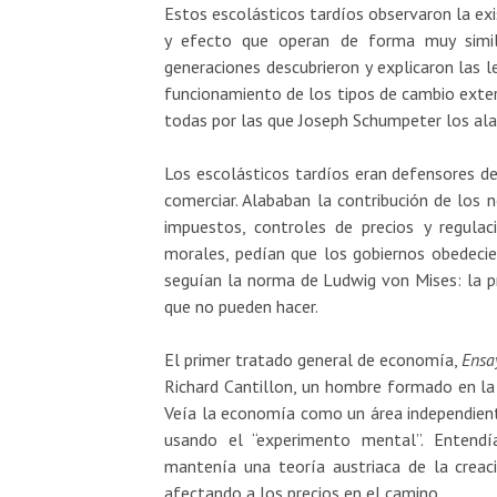
Estos escolásticos tardíos observaron la ex
y efecto que operan de forma muy simila
generaciones descubrieron y explicaron las le
funcionamiento de los tipos de cambio exter
todas por las que Joseph Schumpeter los al
Los escolásticos tardíos eran defensores de
comerciar. Alababan la contribución de los 
impuestos, controles de precios y regula
morales, pedían que los gobiernos obedecier
seguían la norma de Ludwig von Mises: la pr
que no pueden hacer.
El primer tratado general de economía,
Ensa
Richard Cantillon, un hombre formado en la t
Veía la economía como un área independiente
usando el “experimento mental”. Enten
mantenía una teoría austriaca de la creac
afectando a los precios en el camino.