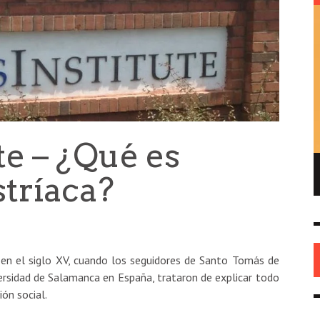
te – ¿Qué es
ENRIQUE DE GANDIA – EL FUNDADOR DEL
tríaca?
REPUBLICANISMO EN AMÉRICA
HISTORIA
26 MAY
0
 en el siglo XV, cuando los seguidores de Santo Tomás de
versidad de Salamanca en España, trataron de explicar todo
ón social.