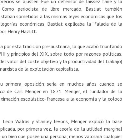
recios se ajusten. Fue un defensor de laissez faire y la
t. Como periodista de libre mercado, Bastiat también
 estaban sometidos a las mismas leyes económicas que los
egorías económicas, Bastiat explicaba la “falacia de la
por Henry Hazlitt.
a por esta tradición pre-austriaca, la que acabó triunfando
III y principios del XIX, sobre todo por razones políticas.
del valor del coste objetivo y la productividad del trabajo)
marxista de la explotación capitalista.
ó su primera oposición seria en muchos años cuando se
ica
de Carl Menger en 1871. Menger, el fundador de la
oximación escolástico-francesa a la economía y la colocó
 Leon Walras y Stanley Jevons, Menger explicó la base
licada, por primera vez, la teoría de la utilidad marginal
 un bien que posee una persona, menos valorará cualquier