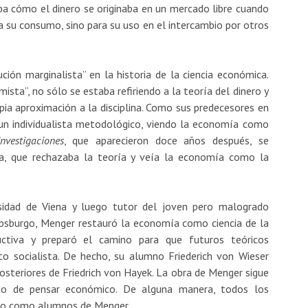
a cómo el dinero se originaba en un mercado libre cuando
a su consumo, sino para su uso en el intercambio por otros
ución marginalista” en la historia de la ciencia económica.
ista”, no sólo se estaba refiriendo a la teoría del dinero y
pia aproximación a la disciplina. Como sus predecesores en
 y un individualista metodológico, viendo la economía como
Investigaciones
, que aparecieron doce años después, se
na, que rechazaba la teoría y veía la economía como la
idad de Viena y luego tutor del joven pero malogrado
bsburgo, Menger restauró la economía como ciencia de la
ctiva y preparó el camino para que futuros teóricos
to socialista. De hecho, su alumno Friederich von Wieser
posteriores de Friedrich von Hayek. La obra de Menger sigue
do de pensar económico. De alguna manera, todos los
ado como alumnos de Menger.