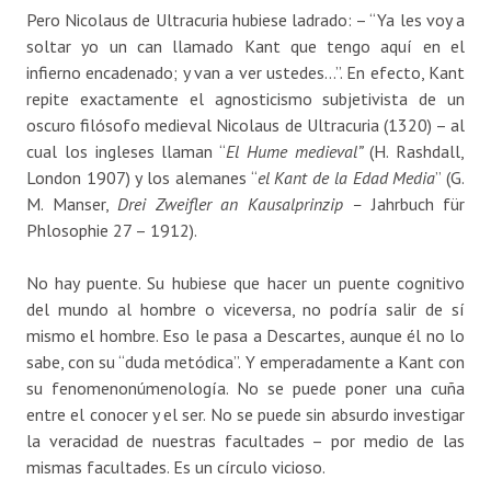
Pero Nicolaus de Ultracuria hubiese ladrado: – “Ya les voy a
soltar yo un can llamado Kant que tengo aquí en el
infierno encadenado; y van a ver ustedes…”. En efecto, Kant
repite exactamente el agnosticismo subjetivista de un
oscuro filósofo medieval Nicolaus de Ultracuria (1320) – al
cual los ingleses llaman “
El Hume medieval”
(H. Rashdall,
London 1907) y los alemanes “
el Kant de la Edad Media
” (G.
M. Manser,
Drei Zweifler an Kausalprinzip –
Jahrbuch für
Phlosophie 27 – 1912).
No hay puente. Su hubiese que hacer un puente cognitivo
del mundo al hombre o viceversa, no podría salir de sí
mismo el hombre. Eso le pasa a Descartes, aunque él no lo
sabe, con su “duda metódica”. Y emperadamente a Kant con
su fenomenonúmenología. No se puede poner una cuña
entre el conocer y el ser. No se puede sin absurdo investigar
la veracidad de nuestras facultades – por medio de las
mismas facultades. Es un círculo vicioso.