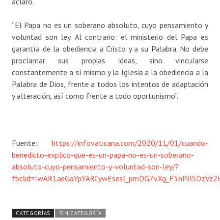
aclaró.
“El Papa no es un soberano absoluto, cuyo pensamiento y
voluntad son ley. Al contrario: el ministerio del Papa es
garantía de la obediencia a Cristo y a su Palabra. No debe
proclamar sus propias ideas, sino vincularse
constantemente a sí mismo y la Iglesia a la obediencia a la
Palabra de Dios, frente a todos los intentos de adaptación
y alteración, así como frente a todo oportunismo”.
Fuente:
https://infovaticana.com/2020/11/01/cuando-
benedicto-explico-que-es-un-papa-no-es-un-soberano-
absoluto-cuyo-pensamiento-y-voluntad-son-ley/?
fbclid=IwAR1aeGaYpYARCywEsesI_pmDG7vXg_F5nPJISDzVz
CATEGORÍAS
SIN CATEGORÍA