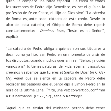
quien “le compete una tarea especial”. La tarea de todos
los sucesores de Pedro, dijo Benedicto, es “ser el guía en la
profesión de fe en Cristo, el Hijo de Dios vivo”. “La cátedra
de Roma es, ante todo, cátedra de este credo. Desde lo
alto de esta cátedra, el Obispo de Roma debe repetir
constantemente:
Dominus Iesus,
“Jesús es el Señor””,
explicó.
“La cátedra de Pedro obliga a quienes son sus titulares a
decir, como ya hizo san Pedro en un momento de crisis de
los discípulos, cuando muchos querían irse: “Señor, ¿a quién
vamos a ir? Tú tienes palabras de vida eterna, y nosotros
creemos y sabemos que tú eres el Santo de Dios” (
Jn
6, 68-
69). Aquel que se sienta en la cátedra de Pedro debe
recordar las palabras que el Señor dijo a Simón Pedro en la
hora de la última Cena: “Y tú, una vez convertido, confirma
a tus hermanos” (
Lc
22, 32)”, señaló Ratzinger.
“Aquel que es titular del ministerio petrino debe tener