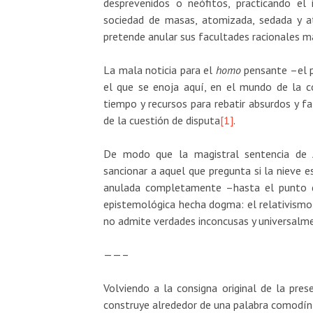
desprevenidos o neófitos, practicando el 
sociedad de masas, atomizada, sedada y 
pretende anular sus facultades racionales 
La mala noticia para el
homo
pensante –el p
el que se enoja aquí, en el mundo de la cor
tiempo y recursos para rebatir absurdos y f
de la cuestión de disputa
[1]
.
De modo que la magistral sentencia de A
sancionar a aquel que pregunta si la nieve es
anulada completamente –hasta el punto de
epistemológica hecha dogma: el relativismo 
no admite verdades inconcusas y universalme
——–
Volviendo a la consigna original de la pres
construye alrededor de una palabra comodín q