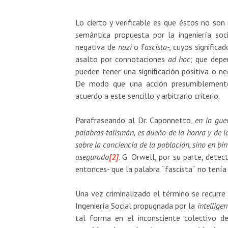
Lo cierto y verificable es que éstos no so
semántica propuesta por la ingeniería soc
negativa de
nazi
o f
ascista
-, cuyos signific
asalto por connotaciones
ad hoc
; que dep
pueden tener una significación positiva o n
De modo que una acción presumiblemente 
acuerdo a este sencillo y arbitrario criterio.
Parafraseando al Dr. Caponnetto,
en la gue
palabras-talismán, es dueño de la honra y de l
sobre la conciencia de la población, sino en bi
asegurado
[2]
. G. Orwell, por su parte, det
entonces- que la palabra ¨fascista¨ no tenía 
Una vez criminalizado el término se recurre 
Ingeniería Social propugnada por la
intellige
tal forma en el inconsciente colectivo 