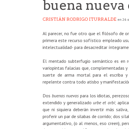
buena nueva 
CRISTIÁN RODRIGO ITURRALDE
en 26 
Al parecer, no fue otro que el filósofo de or
primera este recurso sofístico empleado usu
intelectualidad- para desacreditar íntegram
El mentado subterfugio semántico es en re
variopintas falacias que, complementadas y 
suerte de arma mortal para el escriba y 
repelente contra todo atisbo y manifestación 
Dos
buenas nuevas
para los idiotas, perezos
extendido y generalizado
urbe et orbi
; aplic
que ni siquiera deberán invertir más saliv
proferir un par de silabas de corrido; dos sí
argumentativo, (o al menos, eso creen), per