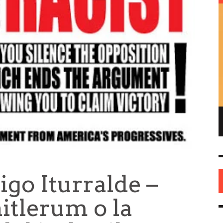
ENRIQUE DE GANDIA – EL FUNDADOR DEL
REPUBLICANISMO EN AMÉRICA
HISTORIA
26 MAY
0
igo Iturralde –
itlerum o la