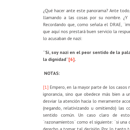
¿Qué hacer ante este panorama? Ante todo, r
llamando a las cosas por su nombre. ¿Y s
Recordando que, como señala el DRAE, ¨im
que aquí nos prestará buen servicio la resp
lo acusaban de nazi:
¨Sí, soy nazi en el peor sentido de la pa
la dignidad¨
[6]
.
NOTAS:
[1]
Empero, en la mayor parte de los casos n
ignorancia, sino que obedece más bien a un
desviar la atención hacia lo meramente acce
(negando, relativizando u omitiendo) las c
sentido común. Un caso claro de estos 
¨razonamientos¨ como el siguiente: ¨si una 
derecho a tomar tal decisión. Por lo tanto 