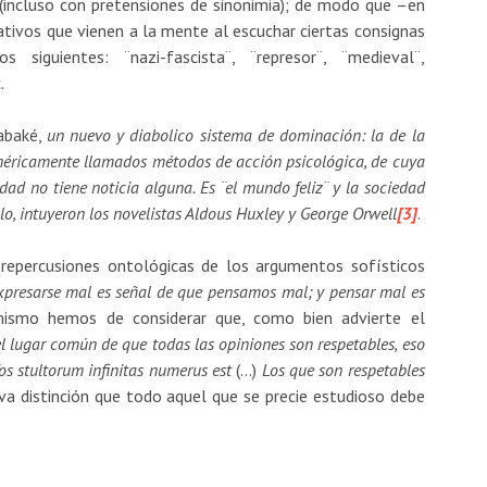
(incluso con pretensiones de sinonimia); de modo que –en
cativos que vienen a la mente al escuchar ciertas consignas
 siguientes: ¨nazi-fascista¨, ¨represor¨, ¨medieval¨,
.
Labaké,
un nuevo y diabolico sistema de dominación: la de la
enéricamente llamados métodos de acción psicológica, de cuya
ad no tiene noticia alguna. Es ¨el mundo feliz¨ y la sociedad
, intuyeron los novelistas Aldous Huxley y George Orwell
[3]
.
s repercusiones ontológicas de los argumentos sofísticos
xpresarse mal es señal de que pensamos mal; y pensar mal es
mismo hemos de considerar que, como bien advierte el
 lugar común de que todas las opiniones son respetables, eso
fos stultorum infinitas numerus est
(…)
Los que son respetables
iva distinción que todo aquel que se precie estudioso debe