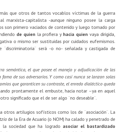
n más que otros de tantos vocablos víctimas de la guerra
ial marxista-capitalista -aunque ninguno posee la carga
ados son primero vaciados de contenido y luego tomado por
endiendo
de quien
la profiera y
hacia quien
vaya dirigida,
egativa o mismo ser sustituidas por cuidados eufemismos.
¨discriminatoria¨ será -o no- señalada y castigada de
rra semántica, el que posee el manejo y adjudicación de las
a fama de sus adversarios. Y como casi nunca se lanzan solas
nomios que garanticen su contraste, el enredo dialéctico queda
ectando prontamente el embuste, hacia notar –ya en aquel
otro significado que el de ser algo ¨no deseable¨.
a otros artilugios sofísticos como los de ¨asociación¨. La
ntzia
de la Era de Acuario (o NOM) ha calado y penetrado de
de la sociedad que ha logrado
asociar el bastardizado