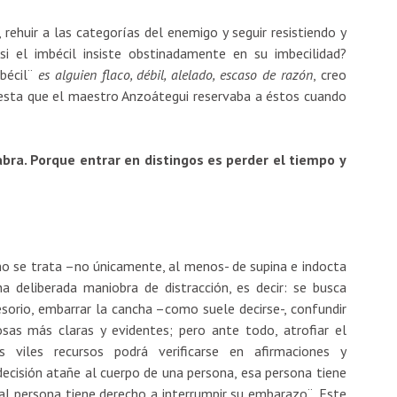
ehuir a las categorías del enemigo y seguir resistiendo y
i el imbécil insiste obstinadamente en su imbecilidad?
bécil¨
es alguien flaco, débil,
alelado, escaso de razón
, creo
uesta que el maestro Anzoátegui reservaba a éstos cuando
labra. Porque entrar en distingos es perder el tiempo y
o se trata –no únicamente, al menos- de supina e indocta
a deliberada maniobra de distracción, es decir: se busca
sorio, embarrar la cancha –como suele decirse-, confundir
osas más claras y evidentes; pero ante todo, atrofiar el
viles recursos podrá verificarse en afirmaciones y
decisión atañe al cuerpo de una persona, esa persona tiene
tal persona tiene derecho a interrumpir su embarazo¨. Este