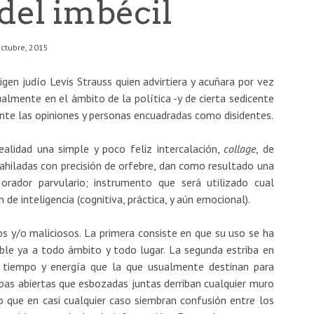
del imbécil
octubre, 2015
igen judío Levis Strauss quien advirtiera y acuñara por vez
almente en el ámbito de la política -y de cierta sedicente
ente las opiniones y personas encuadradas como disidentes.
alidad una simple y poco feliz intercalación,
collage
, de
ahiladas con precisión de orfebre, dan como resultado una
orador parvulario; instrumento que será utilizado cual
de inteligencia (cognitiva, práctica, y aún emocional).
os y/o maliciosos. La primera consiste en que su uso se ha
able ya a todo ámbito y todo lugar. La segunda estriba en
a, tiempo y energía que la que usualmente destinan para
labas abiertas que esbozadas juntas derriban cualquier muro
o que en casi cualquier caso siembran confusión entre los