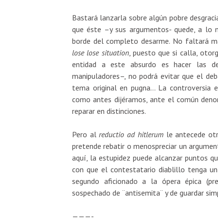
Bastará lanzarla sobre algún pobre desgrac
que éste –y sus argumentos- quede, a lo 
borde del completo desarme. No faltará má
lose lose situation
, puesto que si calla, oto
entidad a este absurdo es hacer las del
manipuladores–, no podrá evitar que el de
tema original en pugna… La controversia es
como antes dijéramos, ante el común denom
reparar en distinciones.
Pero al
reductio ad hitlerum
le antecede ot
pretende rebatir o menospreciar un argument
aquí, la estupidez puede alcanzar puntos qu
con que el contestatario diablillo tenga 
segundo aficionado a la ópera épica (p
sospechado de ¨antisemita¨ y de guardar sim
———-