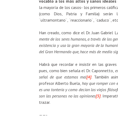
vocablo a los más altos y sanos ideales
la mayoría de los casos- los primeros califi
(como Dios, Patria y Familia) serán los
¨ultramontano¨, ¨reaccionario¨, ¨caduco¨, etc
Han creado, como dice el Dr. Juan Gabriel 
mente de los seres humanos, a través de los g
existencia y uso la gran mayoría de la humanid
del Gran Hermando que, hace más de medio siglo
Habrá que recordar e insistir en las grave
pues, como bien señala el Dr. Caponnetto,
e
señal de que estamos mal
[4]
. También asi
profesor Alberto Buela,
hay que romper con el
es una tontería y como decían los viejos filóso
son las personas no las opiniones
[5]
. Imperat
trazar.
——-