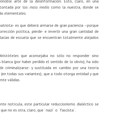
innoble arte de la desinformación. Esto, claro, en una
atontada por los
mass media
como la nuestra, donde se
más elementales.
atriota- es que deberá armarse de gran paciencia –porque
rección política, pierde- e invertir una gran cantidad de
alacias de escuela que se encuentran totalmente alejados
ristóteles que aconsejaba no sólo no responder sino
 blanca (por haber perdido el sentido de lo obvio), ha sido
 criminalizarse- y sustituida en cambio por una teoría
(en todas sus variantes); que a todo otorga entidad y que
nte válidas.
ente notícula, este particular reduccionismo dialéctico se
ue no es otra, claro, que ¨nazi¨ o ¨fascista¨.